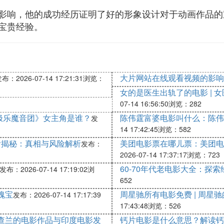
影响，他的成功经历证明了好的形象设计对于动画作品的
宝贵经验。
大片网站在线观看视频的影响
布：2026-07-14 17:21:31
浏览：
女的是医生出轨了的电影 | 
07-14 16:56:50
浏览：282
极乐魔音团》女主角是谁？
陈伟霆富婆电影叫什么：陈伟
发
14 17:42:45
浏览：582
看揭秘：真相与风险解析
美团电影票在哪儿票：美团电
发布：
2026-07-14 17:37:17
浏览：723
60-70年代老电影大全：探
发布：2026-07-14 17:19:02
浏
652
的瑰宝
周星驰所有电影免费 | 周星
发布：2026-07-14 17:17:39
17:43:48
浏览：526
查兰的电影作品与印度电影发
钙片电影是什么意思？解读钙