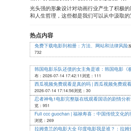
光头强的形象设计对动画行业产生了积极的
和人生哲理，这些都是我们可以从中汲取的
热点内容
免费下载电影到相册：方法、网站和法律风险
发
732
韩国电影乐队还债的女主角是谁：韩国电影《
布：2026-07-14 17:42:11
浏览：111
西瓜视频免费观看是真的吗 | 西瓜视频免费观
2026-07-14 17:14:56
浏览：30
忍者神龟1电影完整版在线观看国语的剧情分析
览：951
Fuli ccc guochan | 福禄寿喜：中国传统文化
浏览：269
拉姆查兰的电影大全 印度电影我是谁？：拉姆